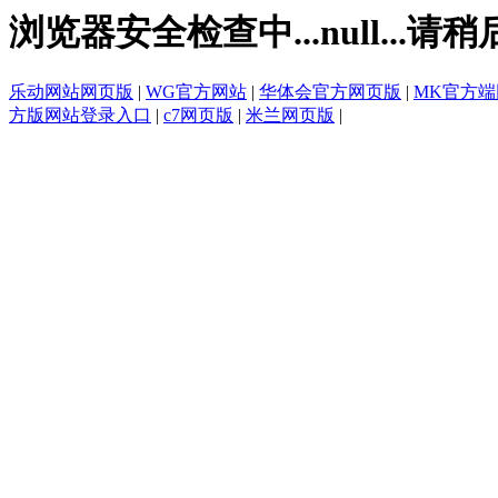
浏览器安全检查中...null...请稍
乐动网站网页版
|
WG官方网站
|
华体会官方网页版
|
MK官方
方版网站登录入口
|
c7网页版
|
米兰网页版
|